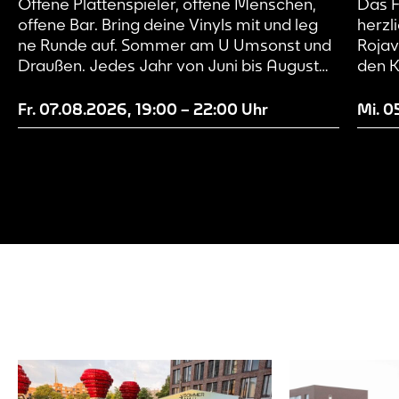
Offene Plattenspieler, offene Menschen,
Das F
Set m
offene Bar. Bring deine Vinyls mit und leg
herzl
ne Runde auf. Sommer am U Umsonst und
Roja
Draußen. Jedes Jahr von Juni bis August
den K
wird der Vorplatz des Dortmunder U zur
erfah
Festivalbühne. Dank des bewährten
Gesel
Fr. 07.08.2026
,
19:00
–
22:00
Uhr
Mi. 0
„made by many“-Konzepts ist für ziemlich
Freih
jeden Geschmack etwas dabei – ob Live-
Ansch
Musik von Folk & Indie…
und M