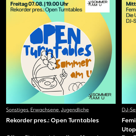
Sonstiges
,
Erwachsene
,
Jugendliche
DJ-Se
Rekorder pres.: Open Turntables
Femin
Utopi