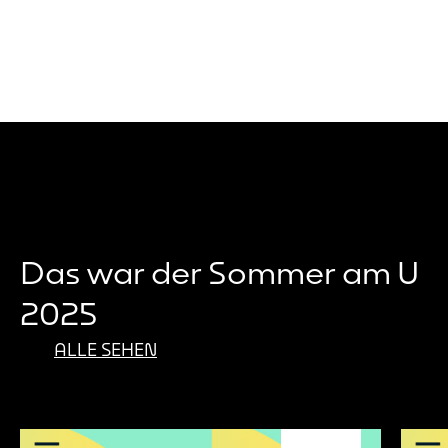
– mit einem Vater als DJ der 80er- und
Ebene 
90er-Jahre, seinem ältesten Bruder…
Stimm
ermut
Das war der Sommer am U
2025
ALLE SEHEN