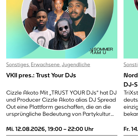
Sonstiges
,
Erwachsene
,
Jugendliche
Sonst
VKII pres.: Trust Your DJs
Nord
DJ-S
Cizzle Akoto Mit „TRUST YOUR DJs“ hat DJ
TriXst
& r
und Producer Cizzle Akoto alias DJ Spread
deuts
Out eine Plattform geschaffen, die an die
einzi
ursprüngliche Bedeutung von Partykultur
bekan
erinnert: Musik entdecken, Energie teilen
Deuts
und kreative Freiheit leben. Aufgewachsen
beide
Mi. 12.08.2026
,
19:00
–
22:00
Uhr
Fr. 1
in einer tief musikalisch geprägten Familie
Musik